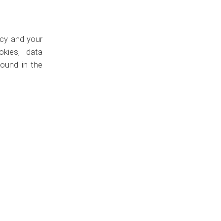
acy and your
kies, data
found in the